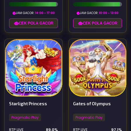
JAM GACOR:
14:00 - 17:00
JAM GACOR:
10:00 - 13:00
CEK POLA GACOR
CEK POLA GACOR
Starlight Princess
Gates of Olympus
Pragmatic Play
Pragmatic Play
RTP LIVE
92.8%
RTP LIVE
92.7%