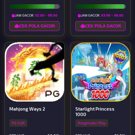
JAM GACOR:
02:00 - 05:00
JAM GACOR:
03:00 - 06:00
CEK POLA GACOR
CEK POLA GACOR
Mahjong Ways 2
Starlight Princess
1000
PG Soft
Pragmatic Play