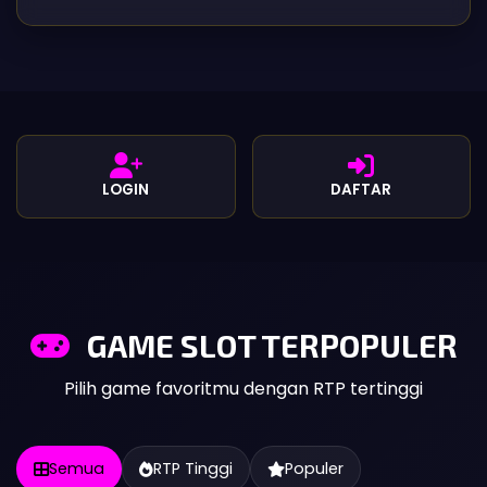
LOGIN
DAFTAR
GAME SLOT TERPOPULER
Pilih game favoritmu dengan RTP tertinggi
Semua
RTP Tinggi
Populer