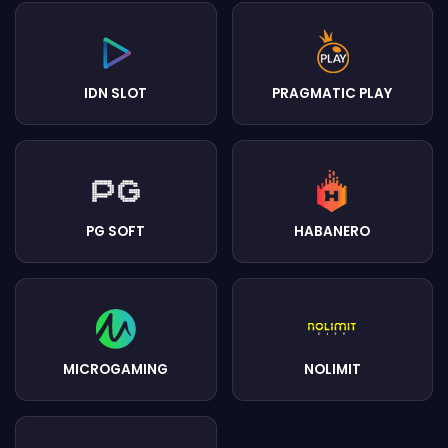
IDN SLOT
PRAGMATIC PLAY
PG SOFT
HABANERO
MICROGAMING
NOLIMIT