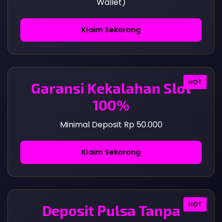
Wallet)
Klaim Sekarang
HOT
Garansi Kekalahan Slot
100%
Minimal Deposit Rp 50.000
Klaim Sekarang
HOT
Deposit Pulsa Tanpa