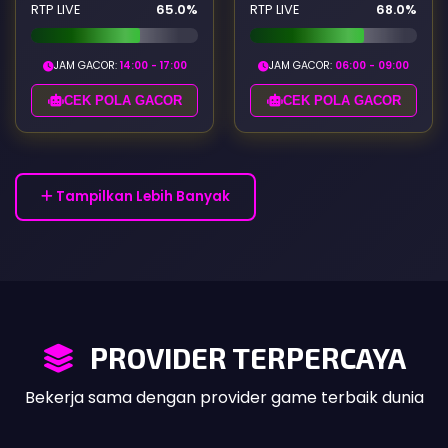
RTP LIVE
79.5%
RTP LIVE
70.6%
JAM GACOR:
14:00 - 17:00
JAM GACOR:
06:00 - 09:00
CEK POLA GACOR
CEK POLA GACOR
Tampilkan Lebih Banyak
PROVIDER TERPERCAYA
Bekerja sama dengan provider game terbaik dunia