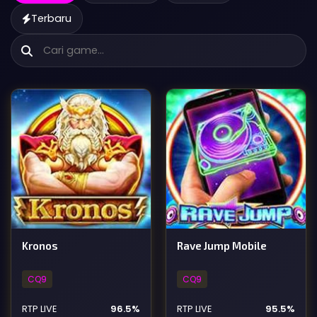
Terbaru
Kronos
Rave Jump Mobile
CQ9
CQ9
RTP LIVE
96.5%
RTP LIVE
94.2%