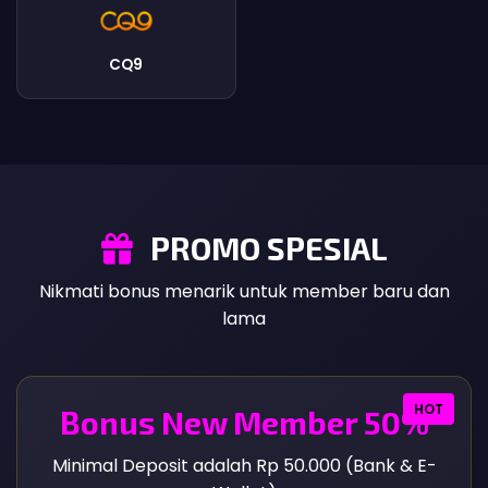
CQ9
PROMO SPESIAL
Nikmati bonus menarik untuk member baru dan
lama
HOT
Bonus New Member 50%
Minimal Deposit adalah Rp 50.000 (Bank & E-