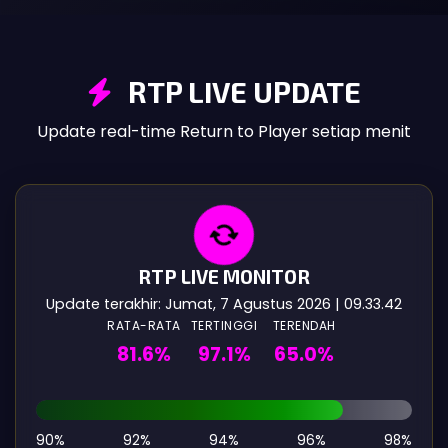
RTP LIVE UPDATE
Update real-time Return to Player setiap menit
RTP LIVE MONITOR
Update terakhir: Jumat, 7 Agustus 2026 | 09.33.58
RATA-RATA
TERTINGGI
TERENDAH
81.8%
97.0%
64.7%
90%
92%
94%
96%
98%