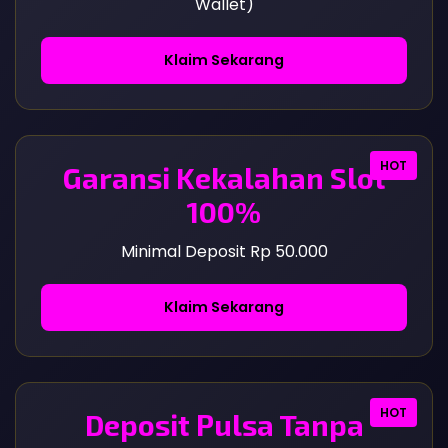
Wallet)
Klaim Sekarang
HOT
Garansi Kekalahan Slot
100%
Minimal Deposit Rp 50.000
Klaim Sekarang
HOT
Deposit Pulsa Tanpa