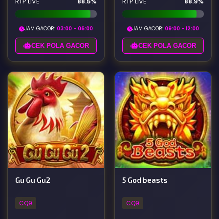
RTP LIVE
71.6%
RTP LIVE
78.6%
JAM GACOR:
03:00 - 06:00
JAM GACOR:
09:00 - 12:00
CEK POLA GACOR
CEK POLA GACOR
Gu Gu Gu2
5 God beasts
CQ9
CQ9