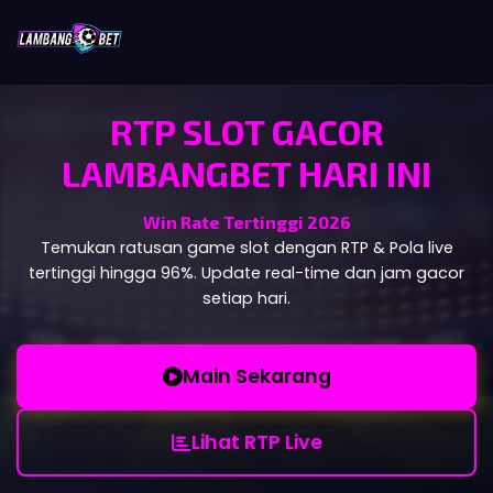
RTP SLOT GACOR
LAMBANGBET HARI INI
Win Rate Tertinggi 2026
Temukan ratusan game slot dengan RTP & Pola live
tertinggi hingga 96%. Update real-time dan jam gacor
setiap hari.
Main Sekarang
Lihat RTP Live