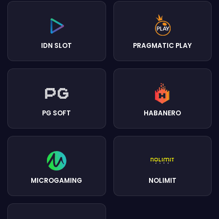
IDN SLOT
PRAGMATIC PLAY
PG SOFT
HABANERO
MICROGAMING
NOLIMIT