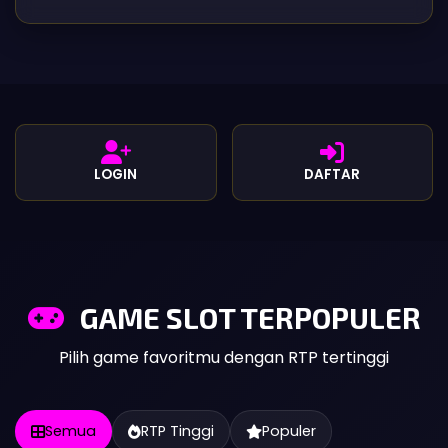
LOGIN
DAFTAR
GAME SLOT TERPOPULER
Pilih game favoritmu dengan RTP tertinggi
Semua
RTP Tinggi
Populer