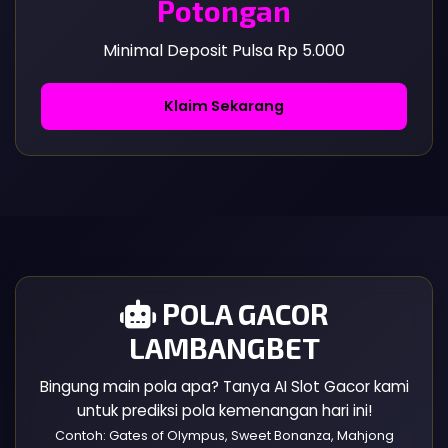
Potongan
Minimal Deposit Pulsa Rp 5.000
Klaim Sekarang
POLA GACOR
LAMBANGBET
Bingung main pola apa? Tanya AI Slot Gacor kami
untuk prediksi pola kemenangan hari ini!
Contoh: Gates of Olympus, Sweet Bonanza, Mahjong