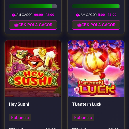
JAM GACOR:
09:00 - 12:00
JAM GACOR:
11:00 - 14:00
CEK POLA GACOR
CEK POLA GACOR
Hey Sushi
TLantern Luck
Habanero
Habanero