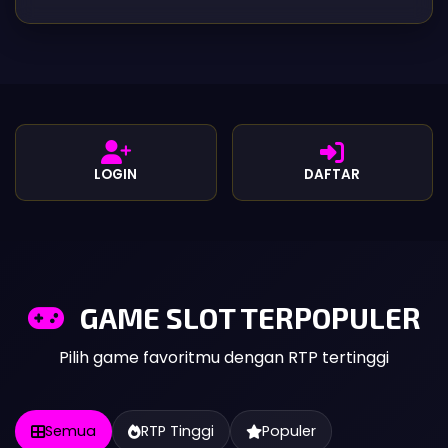
LOGIN
DAFTAR
GAME SLOT TERPOPULER
Pilih game favoritmu dengan RTP tertinggi
Semua
RTP Tinggi
Populer