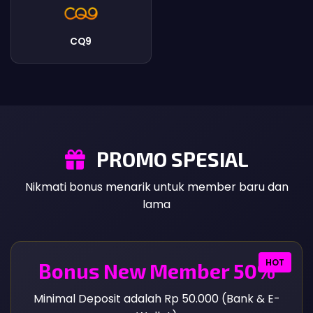
CQ9
PROMO SPESIAL
Nikmati bonus menarik untuk member baru dan
lama
HOT
Bonus New Member 50%
Minimal Deposit adalah Rp 50.000 (Bank & E-